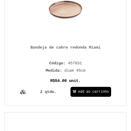
Bandeja de cobre redonda Miami
Código:
457831
Medida:
diam 45cm
R$54.00 unit.
2 qtde.
Add ao carrinho