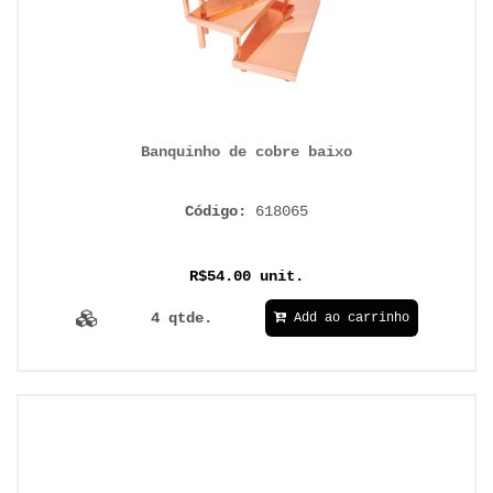
Banquinho de cobre baixo
Código:
618065
R$54.00 unit.
4 qtde.
Add ao carrinho