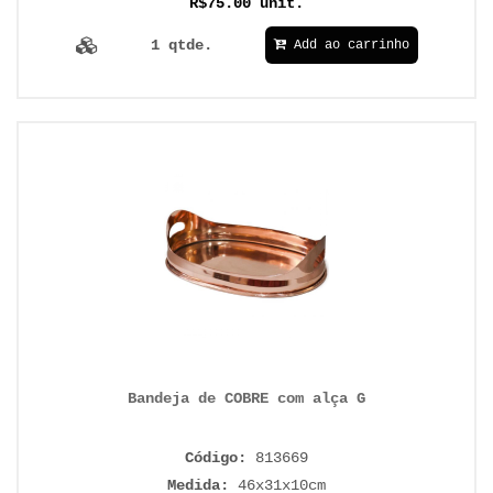
R$75.00 unit.
1 qtde.
Add ao carrinho
Bandeja de COBRE com alça G
Código:
813669
Medida:
46x31x10cm