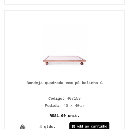
Bandeja quadrada com pé bolinha G
Código:
407158
Medida:
40 x 40cm
R$81.00 unit.
4 qtde.
Add ao carrinho