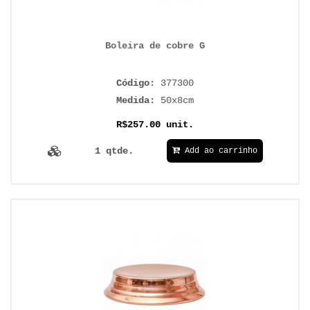
Boleira de cobre G
Código:
377300
Medida:
50x8cm
R$257.00 unit.
1 qtde.
Add ao carrinho