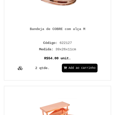
Bandeja de COBRE com alça M
Código:
622127
Medida:
39x26x11cm
R$54.00 unit.
2 qtde.
Add ao carrinho