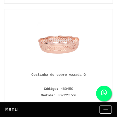
Cestinha de cobre vazada G
Código:
460450
Medida:
30x22x7cm
R$52.00 unit.
Menu
2 qtde.
Add ao carrinho