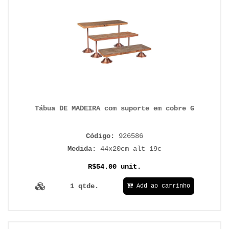
Tábua DE MADEIRA com suporte em cobre G
Código:
926586
Medida:
44x20cm alt 19c
R$54.00 unit.
1 qtde.
Add ao carrinho