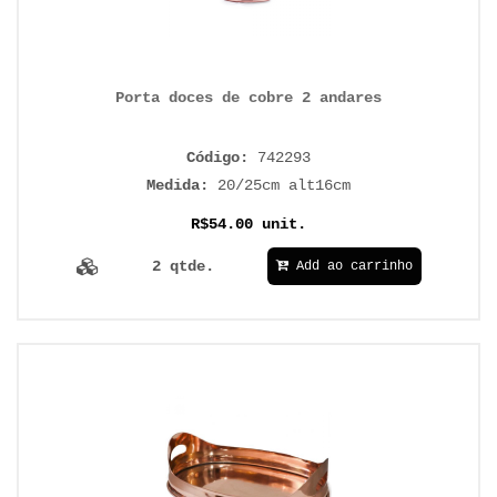
Porta doces de cobre 2 andares
Código:
742293
Medida:
20/25cm alt16cm
R$54.00 unit.
2 qtde.
Add ao carrinho