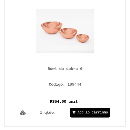
Bowl de cobre G
Código:
189444
R$54.00 unit.
1 qtde.
Add ao carrinho