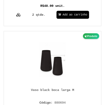
R$48.00 unit.
2 qtde.
Add ao carrinho
Produto
Vaso black boca larga M
Código:
880694