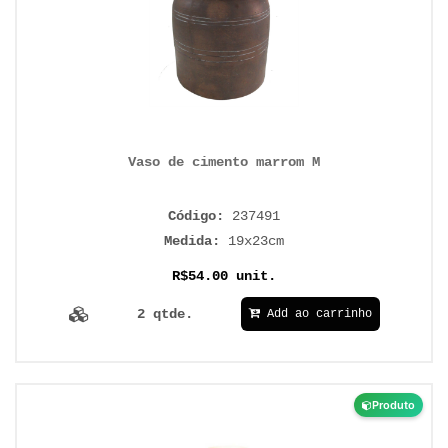
Vaso de cimento marrom M
Código:
237491
Medida:
19x23cm
R$54.00 unit.
2 qtde.
Add ao carrinho
Produto