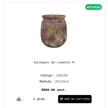
Produto
Cachepot de cimento M
Código:
108130
Medida:
20x23cm
R$50.00 unit.
2 qtde.
Add ao carrinho