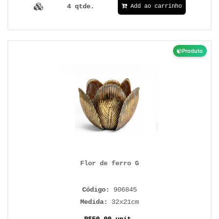
4 qtde.
Add ao carrinho
Produto
Flor de ferro G
Código:
906845
Medida:
32x21cm