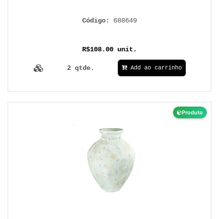
Código:
688649
R$108.00 unit.
2 qtde.
Add ao carrinho
Produto