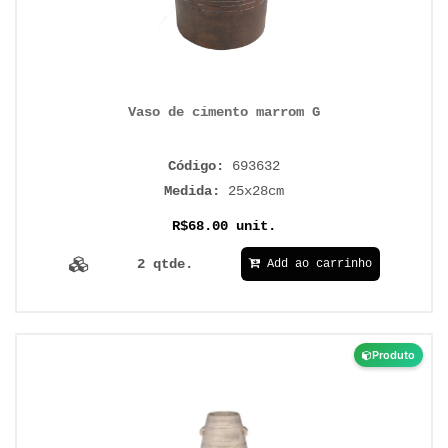
Vaso de cimento marrom G
Código:
693632
Medida:
25x28cm
R$68.00 unit.
2 qtde.
Add ao carrinho
Produto