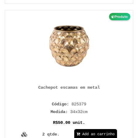
Produto
Cachepot escamas em metal
Código:
825379
Medida:
34x32cm
R$50.00 unit.
2 qtde.
Add ao carrinho