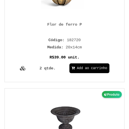
Flor de ferro P
Código:
182720
Medida:
20x14cm
R$39.00 unit.
2 qtde.
Add ao carrinho
Produto