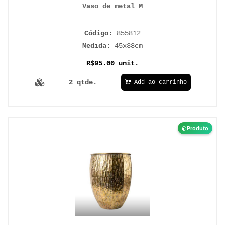
Vaso de metal M
Código:
855812
Medida:
45x38cm
R$95.00 unit.
2 qtde.
Add ao carrinho
Produto