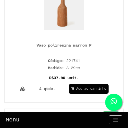
Vaso poliresina marrom P
Código:
221741
Medida:
A 29cm
R$37.00 unit.
4 qtde.
Add ao carrinho
Produto
Menu