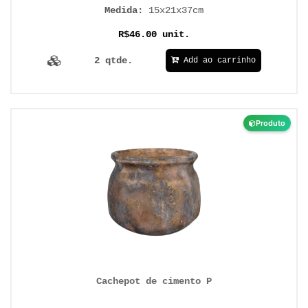
Medida:
15x21x37cm
R$46.00 unit.
2 qtde.
Add ao carrinho
Produto
Cachepot de cimento P