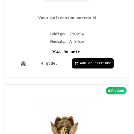
Vaso poliresina marrom M
Código:
750224
Medida:
A 34cm
R$41.00 unit.
4 qtde.
Add ao carrinho
Produto