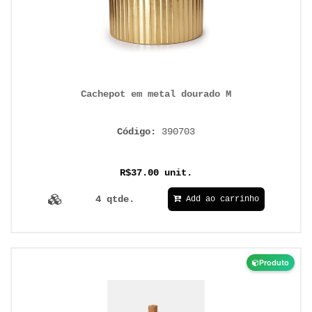
Cachepot em metal dourado M
Código:
390703
R$37.00 unit.
4 qtde.
Add ao carrinho
Produto