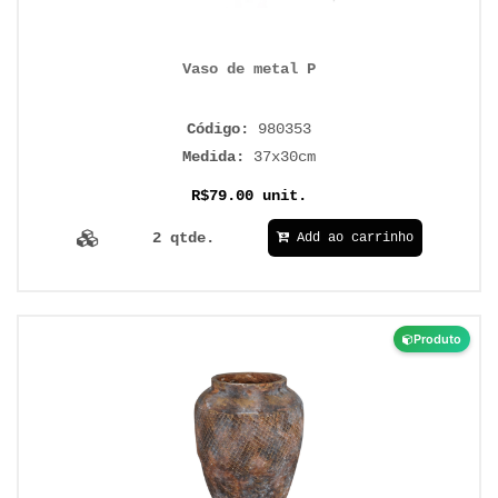
Vaso de metal P
Código:
980353
Medida:
37x30cm
R$79.00 unit.
2 qtde.
Add ao carrinho
Produto