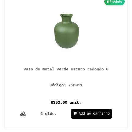
Produto
vaso de metal verde escuro redondo G
Código:
756911
R$53.00 unit.
2 qtde.
Add ao carrinho