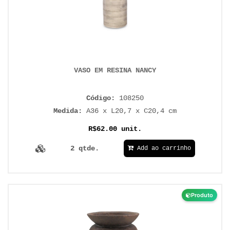
VASO EM RESINA NANCY
Código:
108250
Medida:
A36 x L20,7 x C20,4 cm
R$62.00 unit.
2 qtde.
Add ao carrinho
Produto