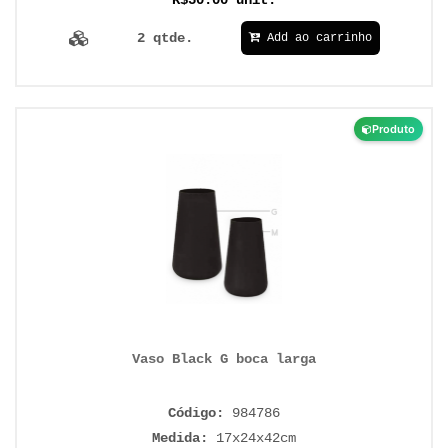
R$50.00 unit.
2 qtde.
Add ao carrinho
Produto
Vaso Black G boca larga
Código:
984786
Medida:
17x24x42cm