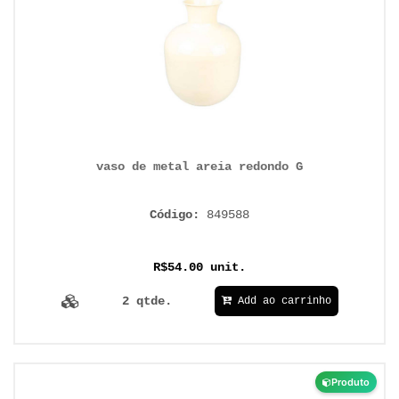
vaso de metal areia redondo G
Código:
849588
R$54.00 unit.
2 qtde.
Add ao carrinho
Produto