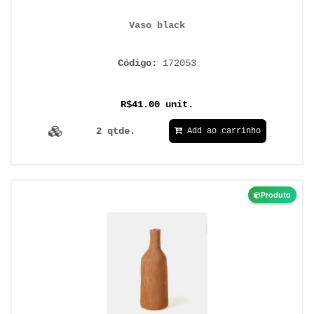
Vaso black
Código:
172053
R$41.00 unit.
2 qtde.
Add ao carrinho
Produto