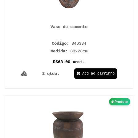
Vaso de cimento
Código:
846334
Medida:
33x23cm
R$68.00 unit.
2 qtde.
Add ao carrinho
Produto