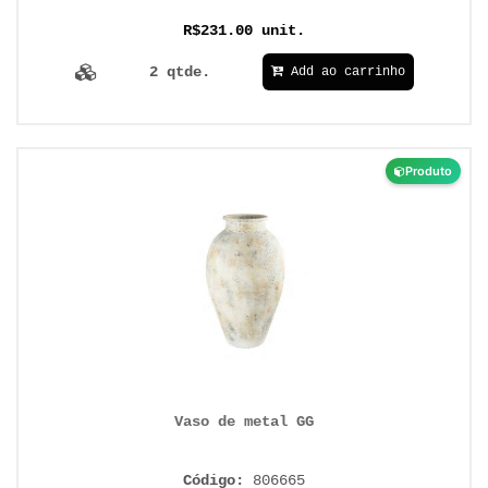
R$231.00 unit.
2 qtde.
Add ao carrinho
Produto
Vaso de metal GG
Código:
806665