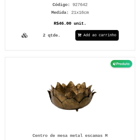
Código:
927642
Medida:
21x16cm
R$46.00 unit.
2 qtde.
Add ao carrinho
Produto
Centro de mesa metal escamas M