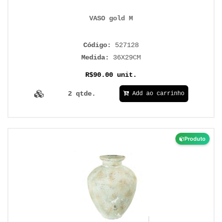
VASO gold M
Código:
527128
Medida:
36X29CM
R$90.00 unit.
2 qtde.
Add ao carrinho
Produto