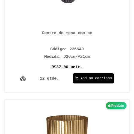
Centro de mesa com pe
Código:
236649
Medida:
D26cm/A21cm
R$37.00 unit.
12 qtde.
Add ao carrinho
Produto