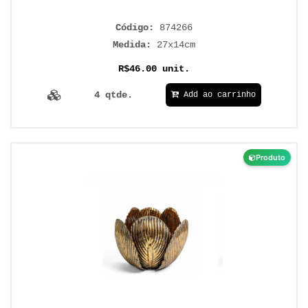
Código:
874266
Medida:
27x14cm
R$46.00 unit.
4 qtde.
Add ao carrinho
Produto