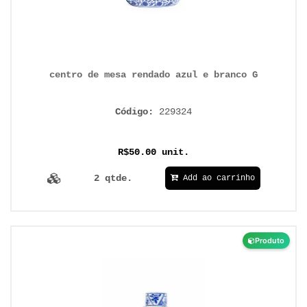
centro de mesa rendado azul e branco G
Código:
229324
R$50.00 unit.
2 qtde.
Add ao carrinho
Produto