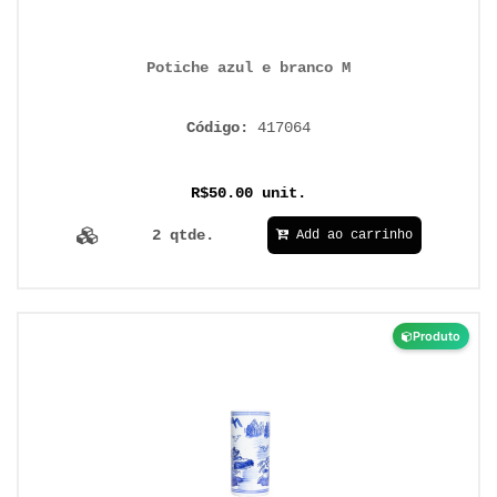
Potiche azul e branco M
Código:
417064
R$50.00 unit.
2 qtde.
Add ao carrinho
Produto