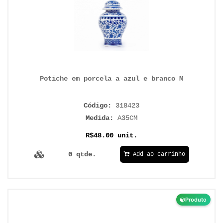
Potiche em porcela a azul e branco M
Código:
318423
Medida:
A35CM
R$48.00 unit.
0 qtde.
Add ao carrinho
Produto