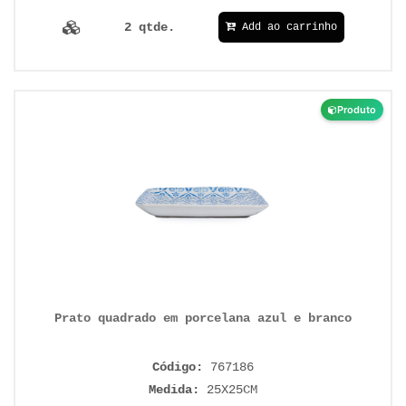
2 qtde.
Add ao carrinho
Produto
Prato quadrado em porcelana azul e branco
Código:
767186
Medida:
25X25CM