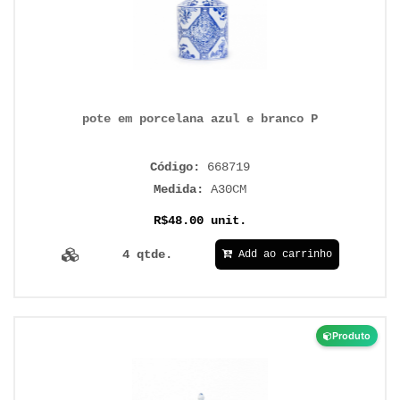
pote em porcelana azul e branco P
Código:
668719
Medida:
A30CM
R$48.00 unit.
4 qtde.
Add ao carrinho
Produto