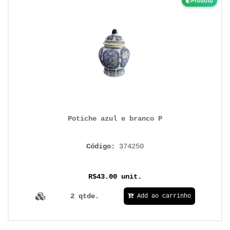
Produto
Potiche azul e branco P
Código:
374250
R$43.00 unit.
2 qtde.
Add ao carrinho