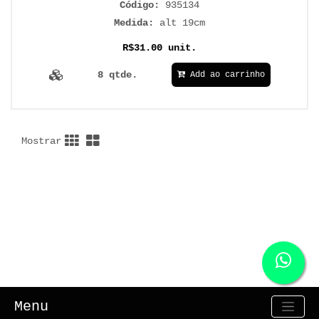
Código:
935134
Medida:
alt 19cm
R$31.00 unit.
8 qtde.
Add ao carrinho
Mostrar
Menu