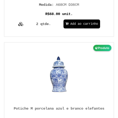
Medida:
A68CM D36CM
R$68.00 unit.
2 qtde.
Add ao carrinho
Produto
Potiche M porcelana azul e branco elefantes