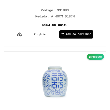
Código:
331883
Medida:
A 40CM D18CM
R$54.00 unit.
2 qtde.
Add ao carrinho
Produto