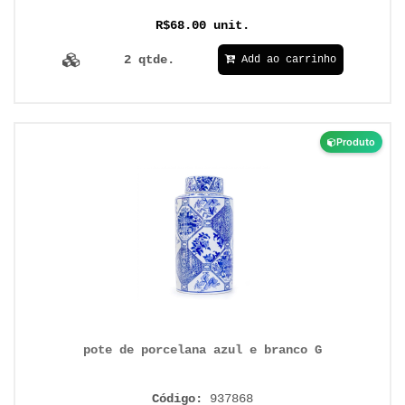
R$68.00 unit.
2 qtde.
Add ao carrinho
Produto
pote de porcelana azul e branco G
Código:
937868