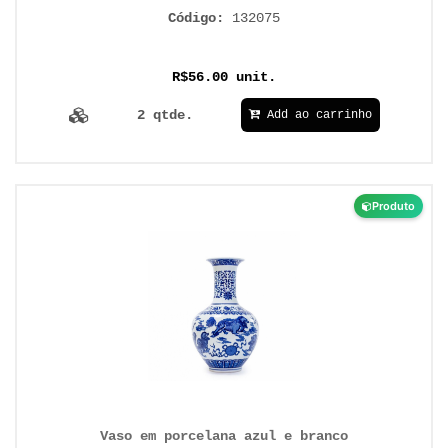
Código:
132075
R$56.00 unit.
2 qtde.
Add ao carrinho
Produto
Vaso em porcelana azul e branco