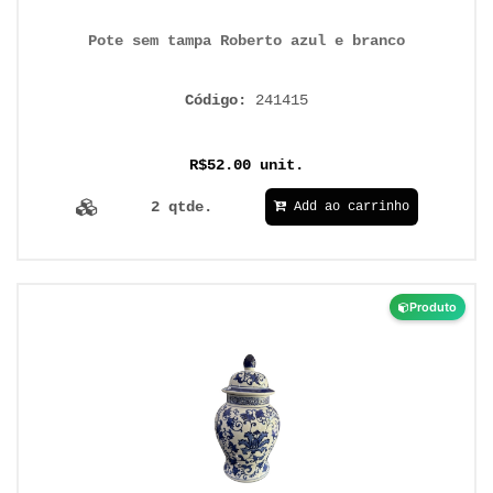
Pote sem tampa Roberto azul e branco
Código:
241415
R$52.00 unit.
2 qtde.
Add ao carrinho
Produto