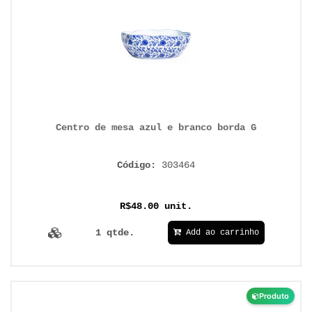
Centro de mesa azul e branco borda G
Código:
303464
R$48.00 unit.
1 qtde.
Add ao carrinho
Produto