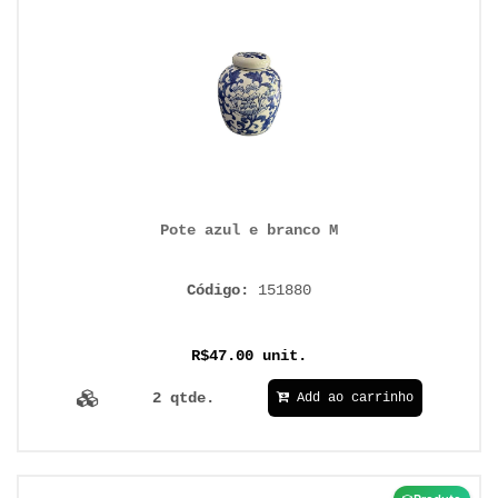
Pote azul e branco M
Código:
151880
R$47.00 unit.
2 qtde.
Add ao carrinho